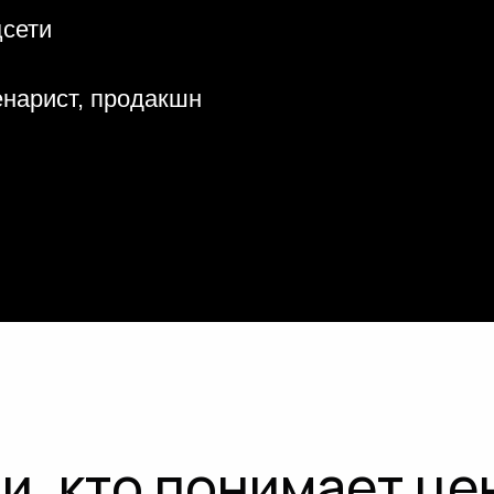
цсети
енарист, продакшн
и, кто понимает ц