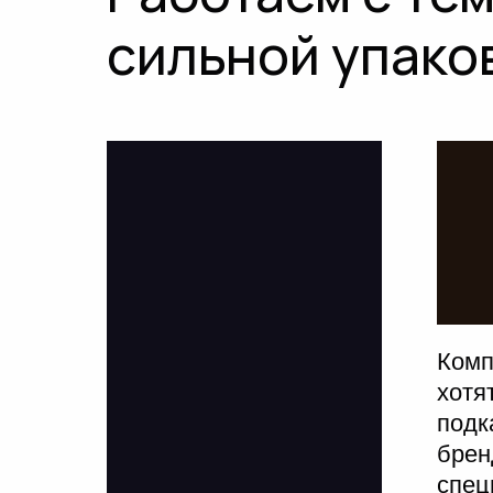
сильной упако
Комп
хотя
подк
брен
спец