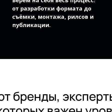
Берём на себя весь процесс:
от разработки формата до
съёмки, монтажа, рилсов и
публикации.
ют бренды, эксперт
 которых важен уро