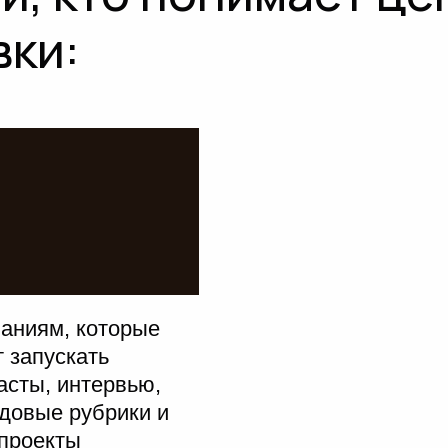
вки:
аниям, которые
т запускать
асты, интервью,
довые рубрики и
проекты