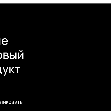
не
овый
дукт
бликовать